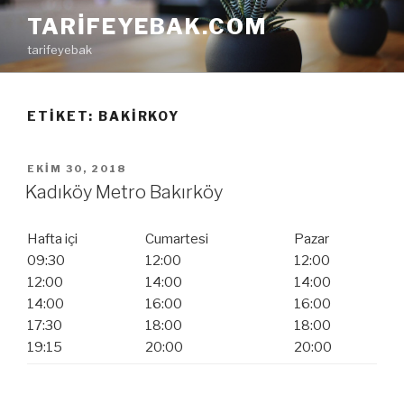
İçeriğe
TARIFEYEBAK.COM
geç
tarifeyebak
ETIKET: BAKIRKOY
YAYIM
EKIM 30, 2018
TARIHI
Kadıköy Metro Bakırköy
Hafta içi
Cumartesi
Pazar
09:30
12:00
12:00
12:00
14:00
14:00
14:00
16:00
16:00
17:30
18:00
18:00
19:15
20:00
20:00