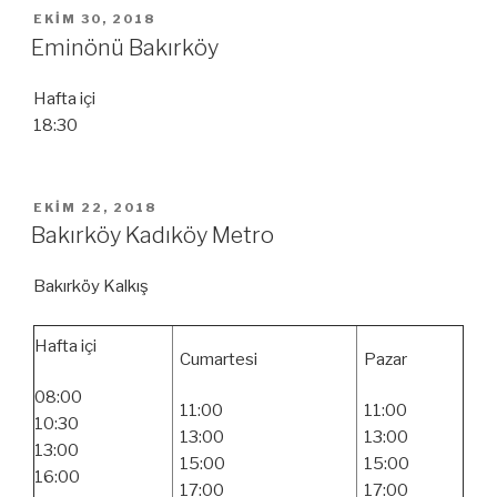
YAYIM
EKIM 30, 2018
TARIHI
Eminönü Bakırköy
Hafta içi
18:30
YAYIM
EKIM 22, 2018
TARIHI
Bakırköy Kadıköy Metro
Bakırköy Kalkış
Hafta içi
Cumartesi
Pazar
08:00
11:00
11:00
10:30
13:00
13:00
13:00
15:00
15:00
16:00
17:00
17:00